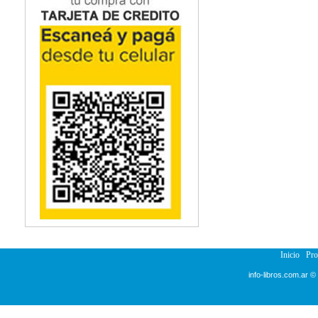
Inicio
Pr
info-libros.com.ar ©