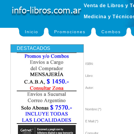
Venta de Libros y T
Medicina y Técnico
Inicio
Promociones
Combos
DESTACADOS
ISBN:
Libro:
Autor:
Nombre:(*)
E Mail:(*)
Consulta: