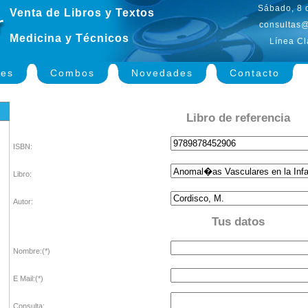
Sábado, 8 
Venta de Libros y Textos
consultas@
Medicina y Técnicos
Línea Cl
nes
Combos
Novedades
Contacto
Libro de referencia
ISBN:
Libro:
Autor:
Tus datos
Nombre:(*)
E Mail:(*)
Consulta: