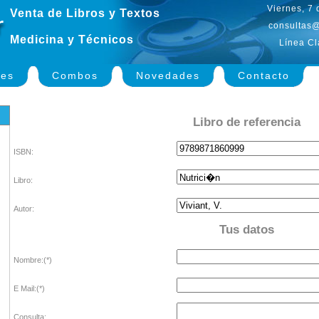
Viernes, 7
Venta de Libros y Textos
consultas@
Medicina y Técnicos
Línea Cl
nes
Combos
Novedades
Contacto
Libro de referencia
ISBN:
Libro:
Autor:
Tus datos
Nombre:(*)
E Mail:(*)
Consulta: