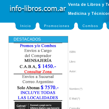
Venta de Libros y T
Medicina y Técnico
Inicio
Promociones
Combos
DESTACADOS
ISBN:
Libro:
Autor:
Nombre:(*)
E Mail:(*)
Consulta: