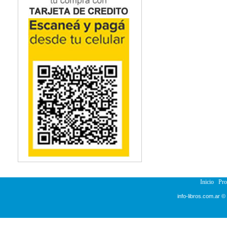
Inicio
Pr
info-libros.com.ar ©