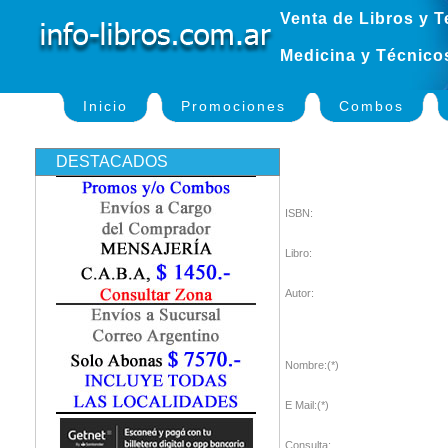
Venta de Libros y T
Medicina y Técnico
Inicio
Promociones
Combos
DESTACADOS
ISBN:
Libro:
Autor:
Nombre:(*)
E Mail:(*)
Consulta: