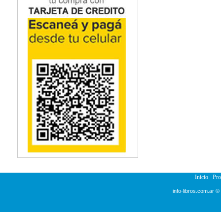
Inicio
Pr
info-libros.com.ar ©