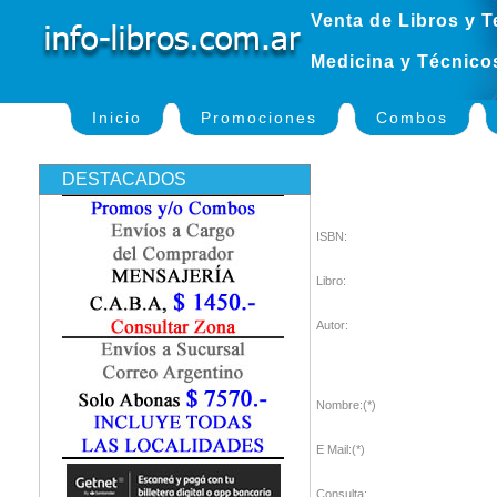
Venta de Libros y T
Medicina y Técnico
Inicio
Promociones
Combos
DESTACADOS
ISBN:
Libro:
Autor:
Nombre:(*)
E Mail:(*)
Consulta: