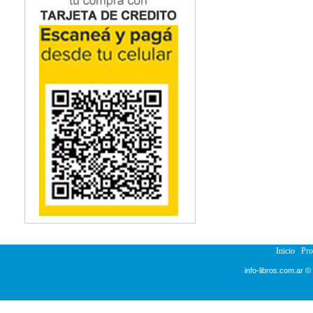
Inicio
Pr
info-libros.com.ar ©