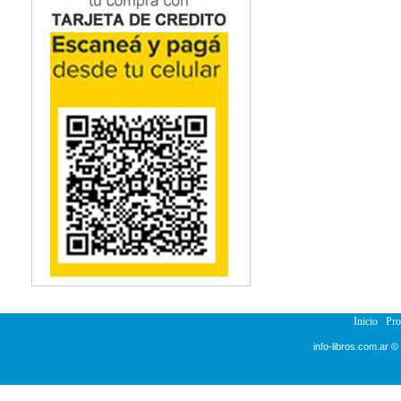
Inicio
Pr
info-libros.com.ar ©