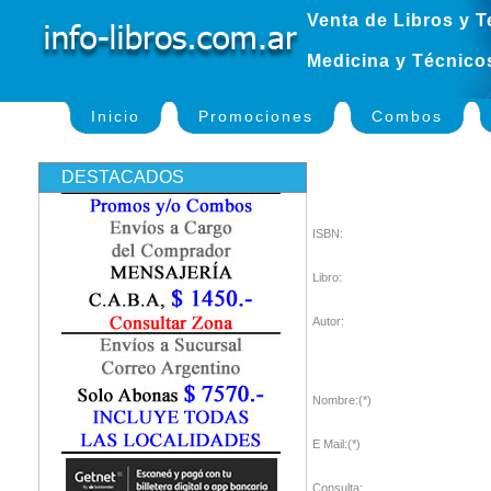
Venta de Libros y T
Medicina y Técnico
Inicio
Promociones
Combos
DESTACADOS
ISBN:
Libro:
Autor:
Nombre:(*)
E Mail:(*)
Consulta: