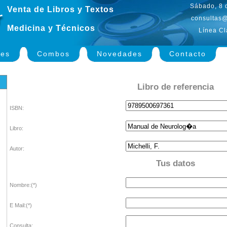
Sábado, 8 
Venta de Libros y Textos
consultas@
Medicina y Técnicos
Línea Cl
nes
Combos
Novedades
Contacto
Libro de referencia
ISBN:
Libro:
Autor:
Tus datos
Nombre:(*)
E Mail:(*)
Consulta: