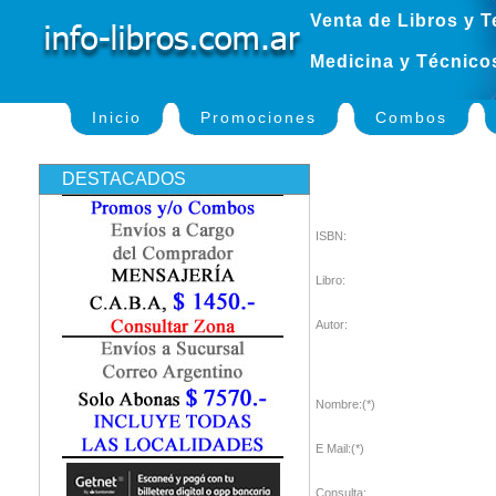
Venta de Libros y T
Medicina y Técnico
Inicio
Promociones
Combos
DESTACADOS
ISBN:
Libro:
Autor:
Nombre:(*)
E Mail:(*)
Consulta: