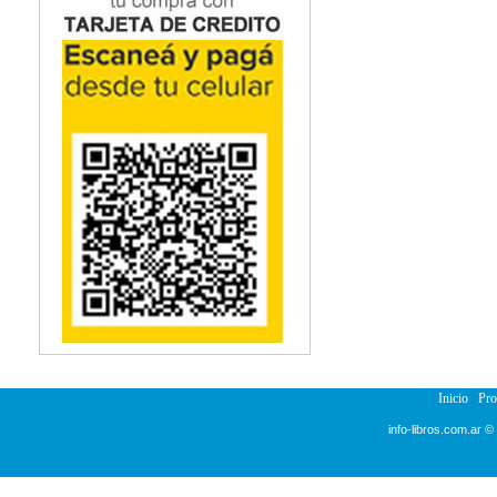
Inicio
Pr
info-libros.com.ar ©