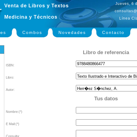
Jueves, 6 
Venta de Libros y Textos
consultas@
Medicina y Técnicos
Línea Cl
nes
Combos
Novedades
Contacto
Libro de referencia
ISBN:
Libro:
Autor:
Tus datos
Nombre:(*)
E Mail:(*)
Consulta: