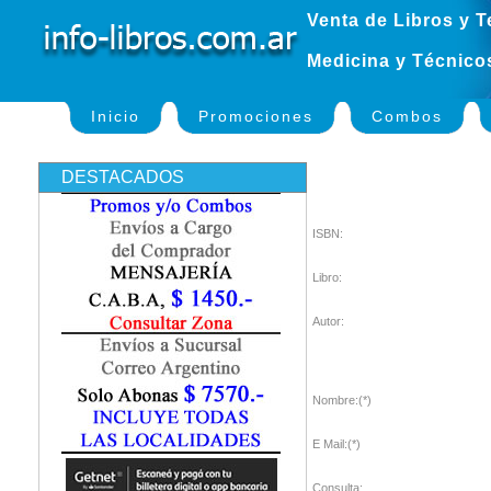
Venta de Libros y T
Medicina y Técnico
Inicio
Promociones
Combos
DESTACADOS
ISBN:
Libro:
Autor:
Nombre:(*)
E Mail:(*)
Consulta: