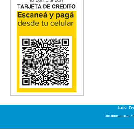
Inicio
Pr
info-libros.com.ar ©