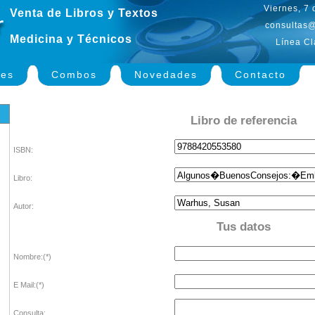
Viernes, 7
Venta de Libros y Textos
consultas@
Medicina y Técnicos
Línea Cl
nes
Combos
Novedades
Contacto
Libro de referencia
ISBN:
Libro:
Autor:
Tus datos
Nombre:(*)
E Mail:(*)
Consulta: