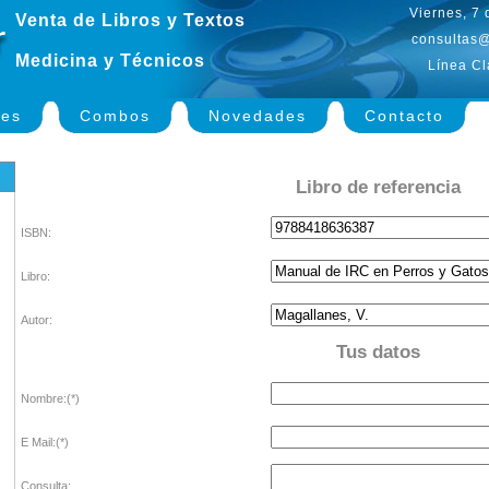
Viernes, 7
Venta de Libros y Textos
consultas@
Medicina y Técnicos
Línea Cl
nes
Combos
Novedades
Contacto
Libro de referencia
ISBN:
Libro:
Autor:
Tus datos
Nombre:(*)
E Mail:(*)
Consulta: