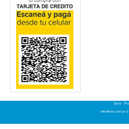
Inicio
Pr
info-libros.com.ar ©