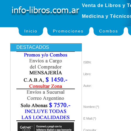
Venta de Libros y T
Medicina y Técnico
Inicio
Promociones
Combos
DESTACADOS
ISBN:
Libro:
Autor:
Nombre:(*)
E Mail:(*)
Consulta: