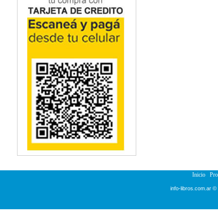
Inicio
Pr
info-libros.com.ar ©