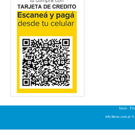
Inicio
Pr
info-libros.com.ar ©