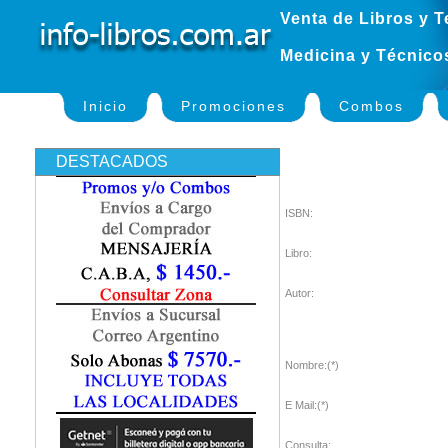
Venta de Libros y T
Medicina y Técnico
Inicio
Promociones
Combos
DESTACADOS
ISBN:
Libro:
Autor:
Nombre:(*)
E Mail:(*)
Consulta: