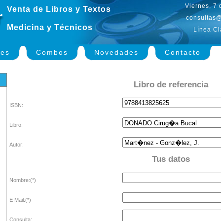
Viernes, 7
Venta de Libros y Textos
consultas@
Medicina y Técnicos
Línea Cl
nes
Combos
Novedades
Contacto
Libro de referencia
ISBN:
Libro:
Autor:
Tus datos
Nombre:(*)
E Mail:(*)
Consulta: