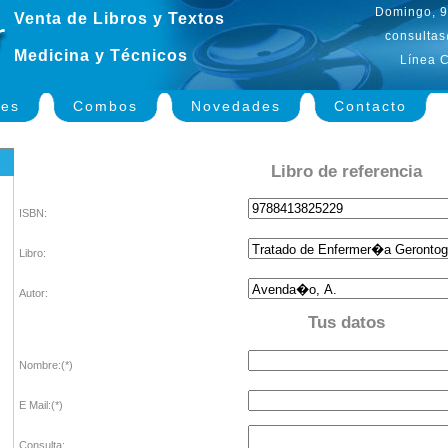
Domingo, 9
Venta de Libros y Textos
consultas
Medicina y Técnicos
Línea C
nes
Combos
Novedades
Contacto
Libro de referencia
ISBN:
Libro:
Autor:
Tus datos
Nombre:(*)
E Mail:(*)
Consulta: