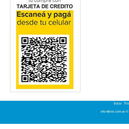
Inicio
Pr
info-libros.com.ar ©