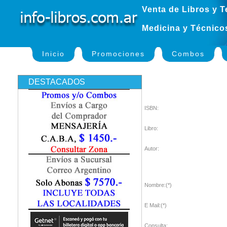
Venta de Libros y T
Medicina y Técnico
Inicio
Promociones
Combos
DESTACADOS
ISBN:
Libro:
Autor:
Nombre:(*)
E Mail:(*)
Consulta: