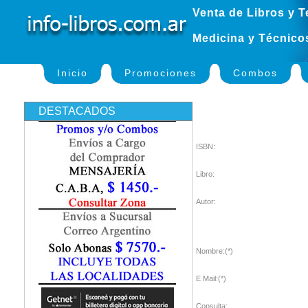
Venta de Libros y T
Medicina y Técnico
Inicio
Promociones
Combos
DESTACADOS
ISBN:
Libro:
Autor:
Nombre:(*)
E Mail:(*)
Consulta: