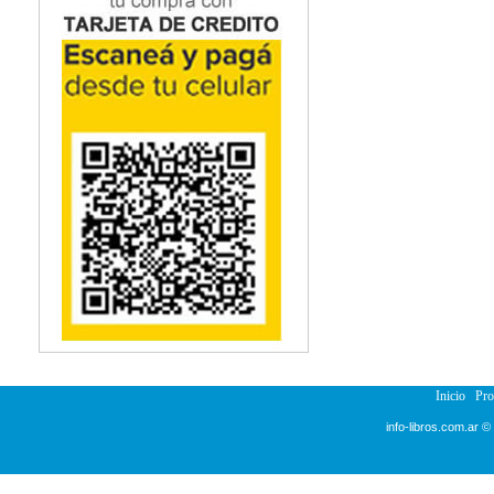
Inicio
Pr
info-libros.com.ar ©