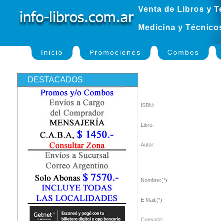
Venta de Libros y T
Medicina y Técnico
Inicio
Promociones
Combos
DESTACADOS
ISBN:
Libro:
Autor:
Nombre:(*)
E Mail:(*)
Consulta: