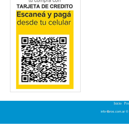
Inicio
Pr
info-libros.com.ar ©