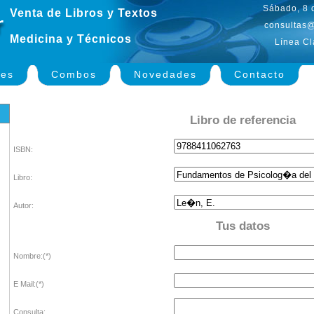
Sábado, 8 
Venta de Libros y Textos
consultas@
Medicina y Técnicos
Línea Cl
nes
Combos
Novedades
Contacto
Libro de referencia
ISBN:
Libro:
Autor:
Tus datos
Nombre:(*)
E Mail:(*)
Consulta: