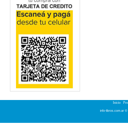
Inicio
Pr
info-libros.com.ar ©