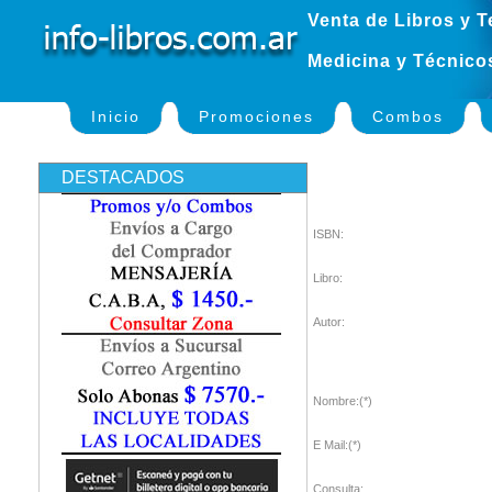
Venta de Libros y T
Medicina y Técnico
Inicio
Promociones
Combos
DESTACADOS
ISBN:
Libro:
Autor:
Nombre:(*)
E Mail:(*)
Consulta: