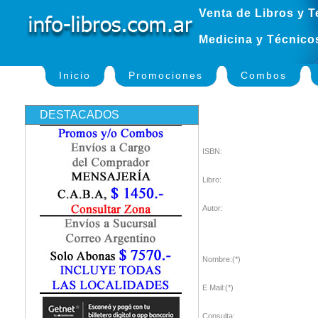
Venta de Libros y T
Medicina y Técnico
Inicio
Promociones
Combos
DESTACADOS
ISBN:
Libro:
Autor:
Nombre:(*)
E Mail:(*)
Consulta: