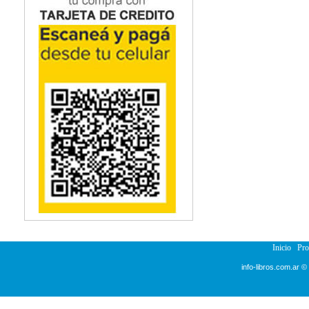
Inicio
Pr
info-libros.com.ar ©