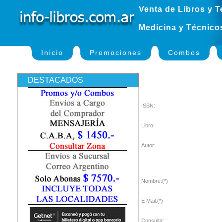
Venta de Libros y T
Medicina y Técnico
Inicio
Promociones
Combos
DESTACADOS
ISBN:
Libro:
Autor:
Nombre:(*)
E Mail:(*)
Consulta: