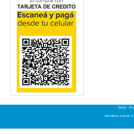
Inicio
Pr
info-libros.com.ar ©