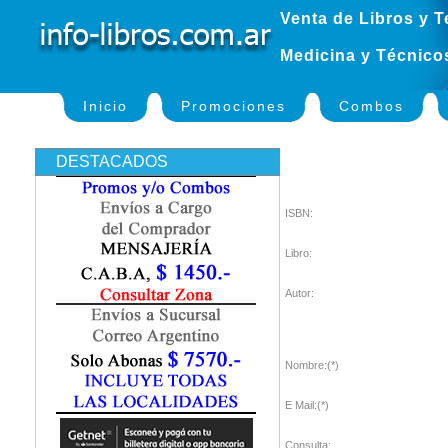
Venta de Libros y T
Medicina y Técnico
Inicio
Promociones
Combos
DESTACADOS
ISBN:
Libro:
Autor:
Nombre:(*)
E Mail:(*)
Consulta: