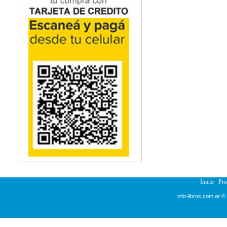
Inicio
Pr
info-libros.com.ar ©