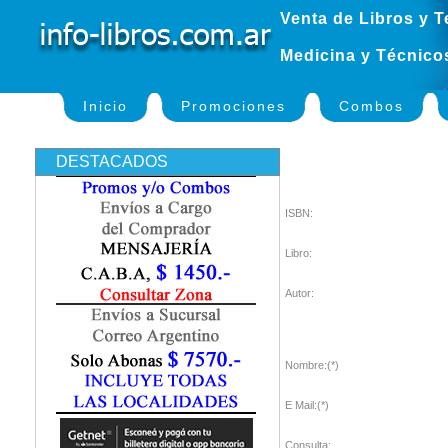
Venta de Libros y T
Medicina y Técnico
Inicio
Promociones
Combos
DESTACADOS
ISBN:
Libro:
Autor:
Nombre:(*)
E Mail:(*)
Consulta: