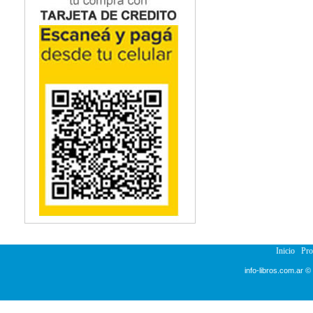
Inicio
Pr
info-libros.com.ar ©