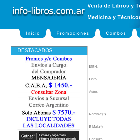
Venta de Libros y T
Medicina y Técnico
Inicio
Promociones
Combos
DESTACADOS
ISBN:
Libro:
Autor:
Nombre:(*)
E Mail:(*)
Consulta: