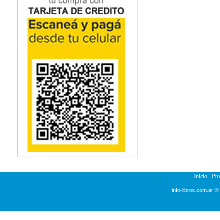
Inicio
Pr
info-libros.com.ar ©