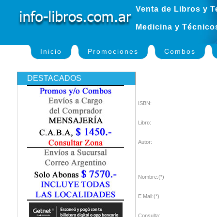
Venta de Libros y T
Medicina y Técnico
Inicio
Promociones
Combos
DESTACADOS
ISBN:
Libro:
Autor:
Nombre:(*)
E Mail:(*)
Consulta: