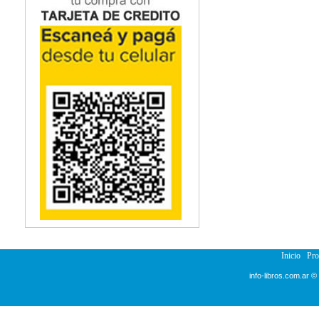
Inicio
Pr
info-libros.com.ar ©