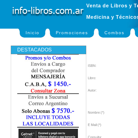
Venta de Libros y T
Medicina y Técnico
Inicio
Promociones
Combos
DESTACADOS
ISBN:
Libro:
Autor:
Nombre:(*)
E Mail:(*)
Consulta: