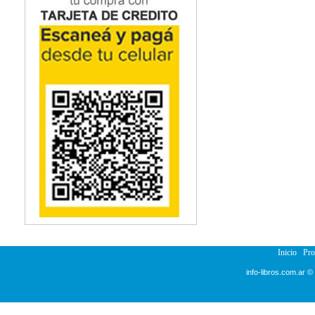
Inicio
Pr
info-libros.com.ar ©