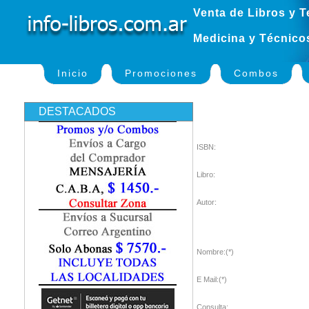
Venta de Libros y T
Medicina y Técnico
Inicio
Promociones
Combos
DESTACADOS
ISBN:
Libro:
Autor:
Nombre:(*)
E Mail:(*)
Consulta: