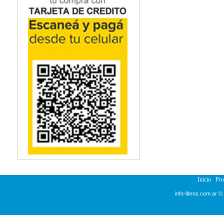
Inicio
Pr
info-libros.com.ar ©