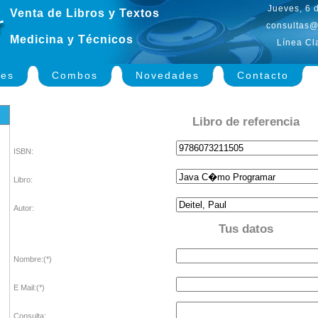
Jueves, 6 
Venta de Libros y Textos
consultas@
Medicina y Técnicos
Línea Cl
nes
Combos
Novedades
Contacto
Libro de referencia
ISBN:
Libro:
Autor:
Tus datos
Nombre:(*)
E Mail:(*)
Consulta: