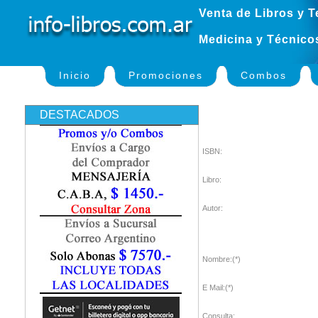
Venta de Libros y T
Medicina y Técnico
Inicio
Promociones
Combos
DESTACADOS
ISBN:
Libro:
Autor:
Nombre:(*)
E Mail:(*)
Consulta: