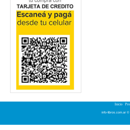
Inicio
Pr
info-libros.com.ar ©