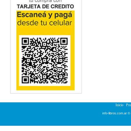
Inicio
Pr
info-libros.com.ar ©