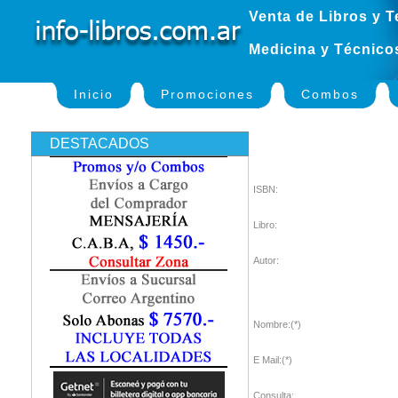
Venta de Libros y T
Medicina y Técnico
Inicio
Promociones
Combos
DESTACADOS
ISBN:
Libro:
Autor:
Nombre:(*)
E Mail:(*)
Consulta: