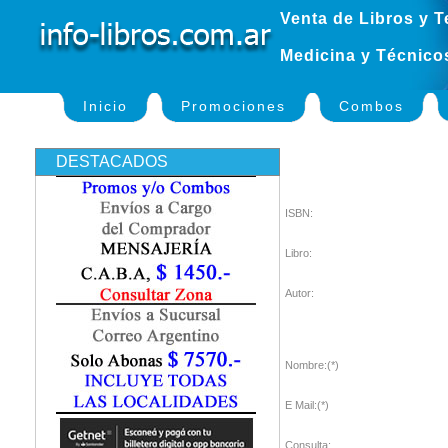
Venta de Libros y T
Medicina y Técnico
Inicio
Promociones
Combos
DESTACADOS
ISBN:
Libro:
Autor:
Nombre:(*)
E Mail:(*)
Consulta: