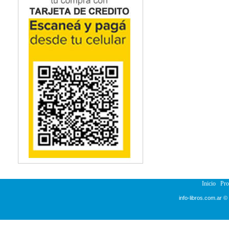
Inicio
Pr
info-libros.com.ar ©